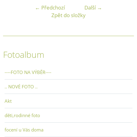
← Předchozí
Další →
Zpět do složky
Fotoalbum
----FOTO NA VÝBĚR----
.. NOVÉ FOTO ..
Akt
děti,rodinné foto
focení u Vás doma