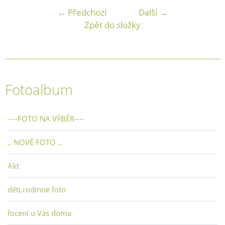
← Předchozí
Další →
Zpět do složky
Fotoalbum
----FOTO NA VÝBĚR----
.. NOVÉ FOTO ..
Akt
děti,rodinné foto
focení u Vás doma