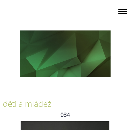
děti a mládež
034