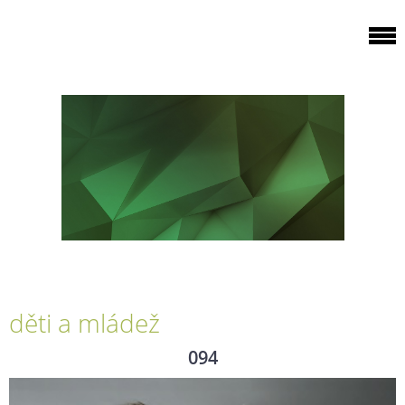
děti a mládež
094