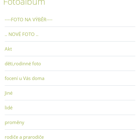
Fotoalbum
----FOTO NA VÝBĚR----
.. NOVÉ FOTO ..
Akt
děti,rodinné foto
focení u Vás doma
Jiné
lidé
proměny
rodiče a prarodiče