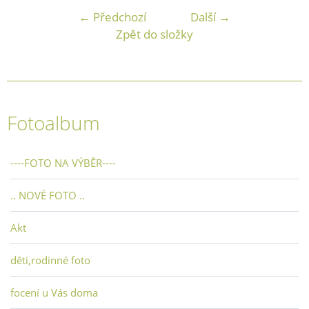
← Předchozí
Další →
Zpět do složky
Fotoalbum
----FOTO NA VÝBĚR----
.. NOVÉ FOTO ..
Akt
děti,rodinné foto
focení u Vás doma