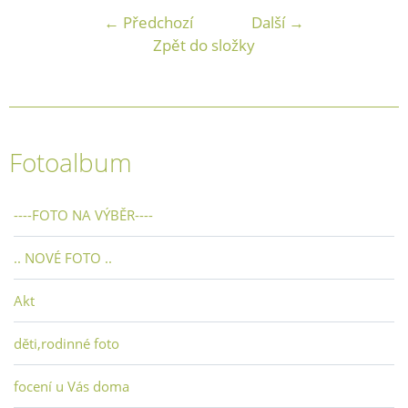
← Předchozí
Další →
Zpět do složky
Fotoalbum
----FOTO NA VÝBĚR----
.. NOVÉ FOTO ..
Akt
děti,rodinné foto
focení u Vás doma