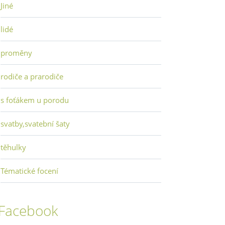
Jiné
lidé
proměny
rodiče a prarodiče
s foťákem u porodu
svatby,svatební šaty
těhulky
Tématické focení
Facebook