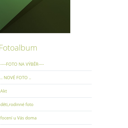
Fotoalbum
----FOTO NA VÝBĚR----
.. NOVÉ FOTO ..
Akt
děti,rodinné foto
focení u Vás doma