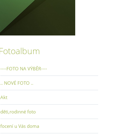
Fotoalbum
----FOTO NA VÝBĚR----
.. NOVÉ FOTO ..
Akt
děti,rodinné foto
focení u Vás doma