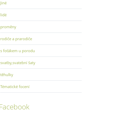
Jiné
lidé
proměny
rodiče a prarodiče
s foťákem u porodu
svatby,svatební šaty
těhulky
Tématické focení
Facebook