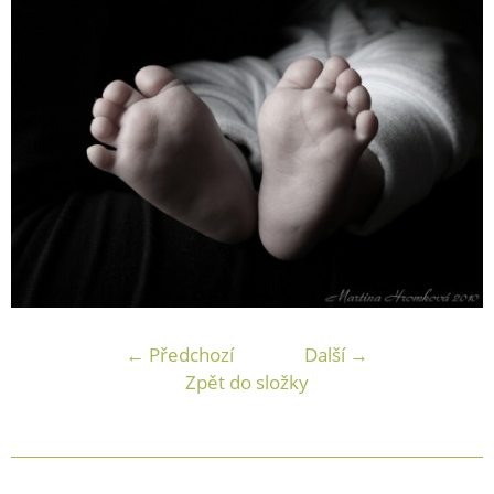
← Předchozí
Další →
Zpět do složky