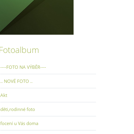
Fotoalbum
----FOTO NA VÝBĚR----
.. NOVÉ FOTO ..
Akt
děti,rodinné foto
focení u Vás doma