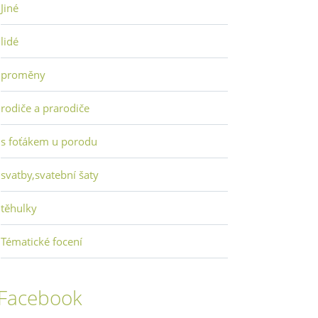
Jiné
lidé
proměny
rodiče a prarodiče
s foťákem u porodu
svatby,svatební šaty
těhulky
Tématické focení
Facebook