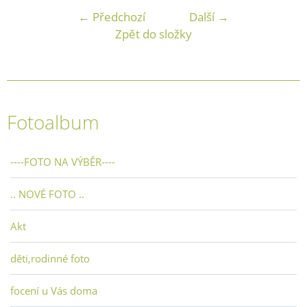
← Předchozí
Další →
Zpět do složky
Fotoalbum
----FOTO NA VÝBĚR----
.. NOVÉ FOTO ..
Akt
děti,rodinné foto
focení u Vás doma