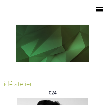
lidé atelier
024