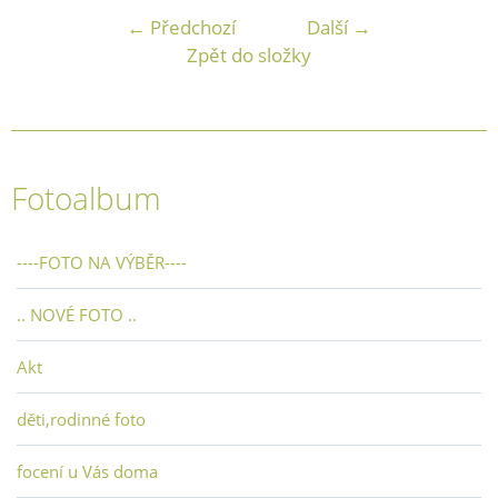
← Předchozí
Další →
Zpět do složky
Fotoalbum
----FOTO NA VÝBĚR----
.. NOVÉ FOTO ..
Akt
děti,rodinné foto
focení u Vás doma