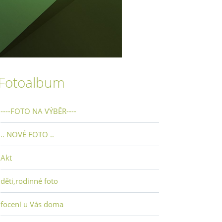
Fotoalbum
----FOTO NA VÝBĚR----
.. NOVÉ FOTO ..
Akt
děti,rodinné foto
focení u Vás doma