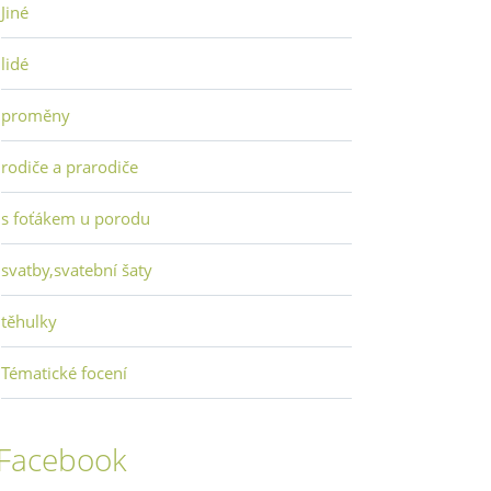
Jiné
lidé
proměny
rodiče a prarodiče
s foťákem u porodu
svatby,svatební šaty
těhulky
Tématické focení
Facebook