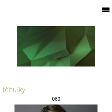
těhulky
060