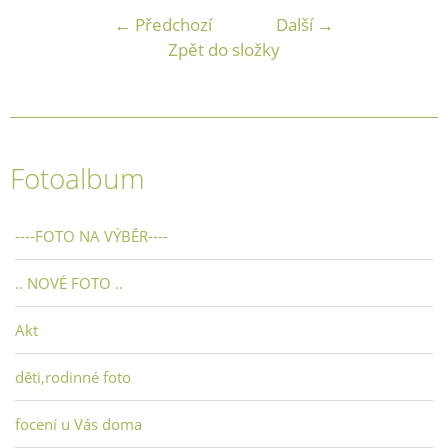
← Předchozí
Další →
Zpět do složky
Fotoalbum
----FOTO NA VÝBĚR----
.. NOVÉ FOTO ..
Akt
děti,rodinné foto
focení u Vás doma