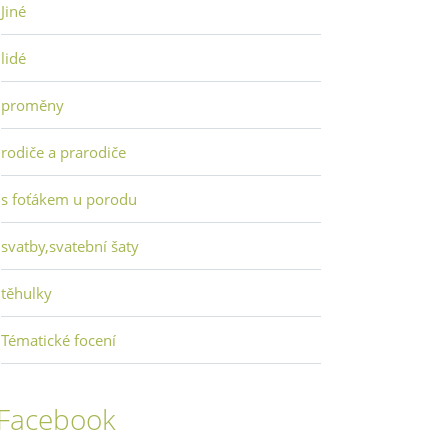
Jiné
lidé
proměny
rodiče a prarodiče
s foťákem u porodu
svatby,svatební šaty
těhulky
Tématické focení
Facebook