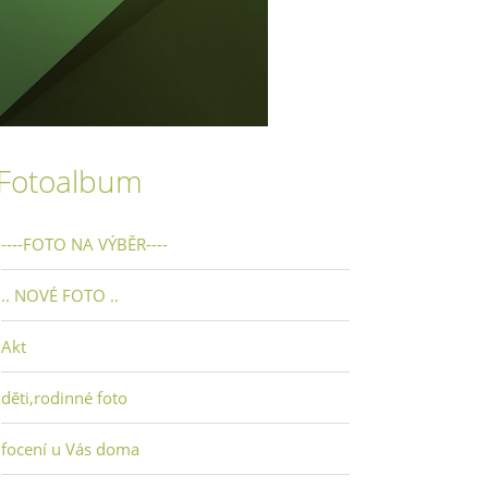
Fotoalbum
----FOTO NA VÝBĚR----
.. NOVÉ FOTO ..
Akt
děti,rodinné foto
focení u Vás doma